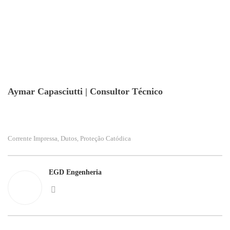
Aymar Capasciutti | Consultor Técnico
Corrente Impressa
Dutos
Proteção Catódica
,
,
EGD Engenheria