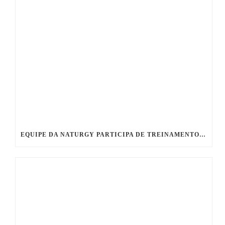
EQUIPE DA NATURGY PARTICIPA DE TREINAMENTO PRÁTICO EM PROTEÇÃO CATÓDICA NO CTPC DA EGD ENGENHARIA!