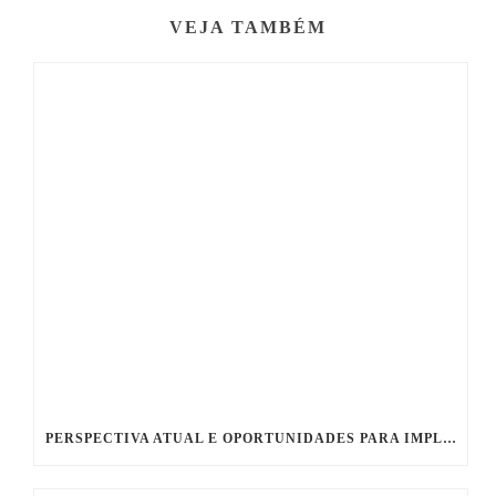
VEJA TAMBÉM
PERSPECTIVA ATUAL E OPORTUNIDADES PARA IMPLEMENTAÇÃO DE NOVAS TECNOLOGIAS NO MONITORAMENTO REMOTO DE PROTEÇÃO CATÓDICA