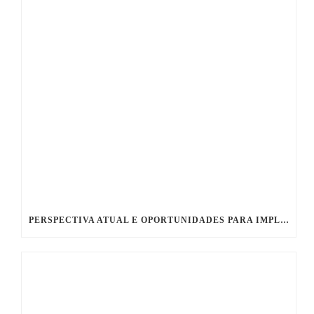
PERSPECTIVA ATUAL E OPORTUNIDADES PARA IMPLEMENTAÇÃO DE NOVAS TECNOLOGIAS NO MONITORAMENTO REMOTO DE PROTEÇÃO CATÓDICA