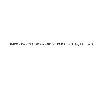
IMPORTÂNCIA DOS ANODOS PARA PROTEÇÃO CATÓDICA DE ESTRUTURAS METÁLICAS ENTERRADAS E/OU SUBMERSAS