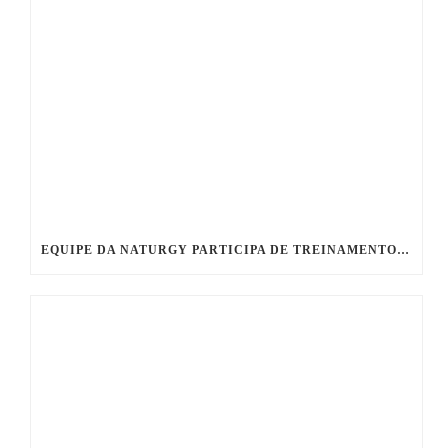
EQUIPE DA NATURGY PARTICIPA DE TREINAMENTO PRÁTICO EM PROTEÇÃO CATÓDICA NO CTPC DA EGD ENGENHARIA!