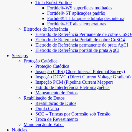
Tinta Epóxi Fortide
Fortide®-WS superfícies molhadas
Fortide®-ST aplicações padrão
Fortide®-TL tanques e tubulações interna
Fortide®-HT altas temperaturas
Eletrodos de Referência
Eletrodo de Referência Permanente de cobre CuSO
Eletrodo de Referência Portátil de cobre CuSO4
Eletrodo de Referência permanente de prata AgCl
Eletrodo de Referência portátil de prata AgCl
Serviços
Proteção Catódica
Proteção Catódica
Inspeção CIPS (Close Interval Potential Survey)
Inspeção DCVG (Direct Current Voltage Gradient)
Inspeção PCM (Pipeline Current Mapper)
Estudo de Interferência Eletromagnética
Mapeamento de Dutos
Reabilitação de Dutos
Reabilitação de Dutos
Dupla Calha
SCC – Trincas por Corrosão sob Tensão
Troca de Revestimento
Manutenção de Faixa
Notícias