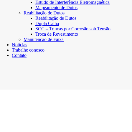
Estudo de Interferência Eletromagnética
Mapeamento de Dutos
Reabilitação de Dutos
Reabilitação de Dutos
Dupla Calha
SCC – Trincas por Corrosão sob Tensão
Troca de Revestimento
Manutenção de Faixa
Notícias
Trabalhe conosco
Contato
REVESTIMENTO PARA REPARO DE DUTOS
DENSOLEN®-AS30 e DENSOLEN®-AS