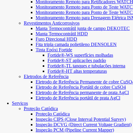
Monitoramento Remoto para Retificadores W
Monitoramento Remoto para Ponto de Teste 
Monitoramento Remoto para Ponto de Teste 
Monitoramento Remoto para Drenagem Elétrica IS
Revestimentos Anticorrosivos
Manta Termocontrátil junta de campo DEKOTEC
Manta Termocontrátil HDD
Furo Direcional HDD
Fita tripla camada polietileno DENSOLEN
Tinta Epóxi Fortide
Fortide®-WS superfícies molhadas
Fortide®-ST aplicações padrão
Fortide®-TL tanques e tubulações interna
Fortide®-HT altas temperaturas
Eletrodos de Referência
Eletrodo de Referência Permanente de cobre CuSO
Eletrodo de Referência Portátil de cobre CuSO4
Eletrodo de Referência permanente de prata AgCl
Eletrodo de Referência portátil de prata AgCl
Serviços
Proteção Catódica
Proteção Catódica
Inspeção CIPS (Close Interval Potential Survey)
Inspeção DCVG (Direct Current Voltage Gradient)
Inspeção PCM (Pipeline Current Mapper)