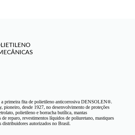
LIETILENO
MECÂNICAS
 primeira fita de polietileno anticorrosiva DENSOLEN
®
.
ioneiro, desde 1927, no desenvolvimento de proteções
etrolato, polietileno e borracha butílica, mantas
s de reparo, revestimentos líquidos de poliuretano, mastiques
 distribuidores autorizados no Brasil.