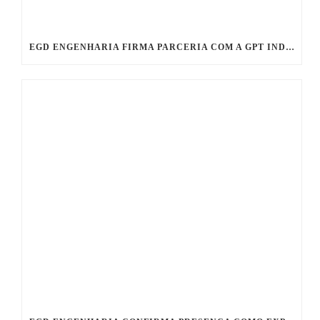
EGD ENGENHARIA FIRMA PARCERIA COM A GPT INDUSTRIES E PASSA A DISTRIBUIR A LINHA PIKOTEK® E ELECTROJOINT™ NO BRASIL!