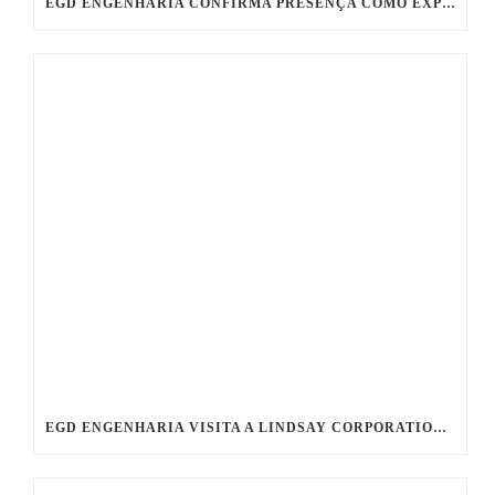
EGD ENGENHARIA CONFIRMA PRESENÇA COMO EXPOSITORA NA BAHIA OIL & GAS 2026
EGD ENGENHARIA VISITA A LINDSAY CORPORATION DURANTE AGENDA ESTRATÉGICA NOS ESTADOS UNIDOS