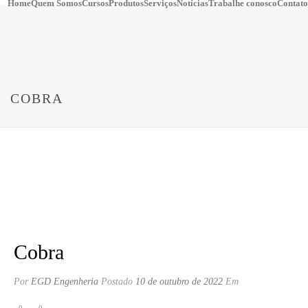
Home
Quem Somos
Cursos
Produtos
Serviços
Notícias
Trabalhe conosco
Contato
COBRA
Cobra
Por
EGD Engenheria
Postado
10 de outubro de 2022
Em