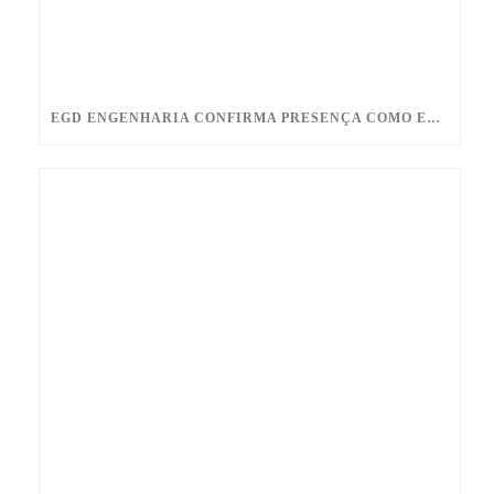
EGD ENGENHARIA CONFIRMA PRESENÇA COMO EXPOSITORA NA BAHIA OIL & GAS 2026