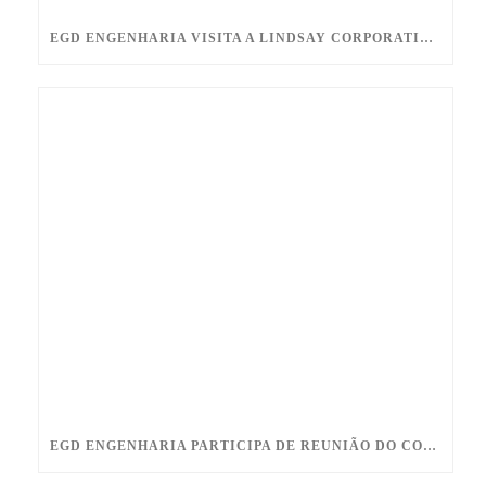
EGD ENGENHARIA VISITA A LINDSAY CORPORATION DURANTE AGENDA ESTRATÉGICA NOS ESTADOS UNIDOS
EGD ENGENHARIA PARTICIPA DE REUNIÃO DO COMITÊ DE INTERFERÊNCIAS ELÉTRICAS DA ABNT CEE 212