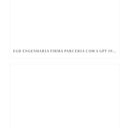
EGD ENGENHARIA FIRMA PARCERIA COM A GPT INDUSTRIES E PASSA A DISTRIBUIR A LINHA PIKOTEK® E ELECTROJOINT™ NO BRASIL!