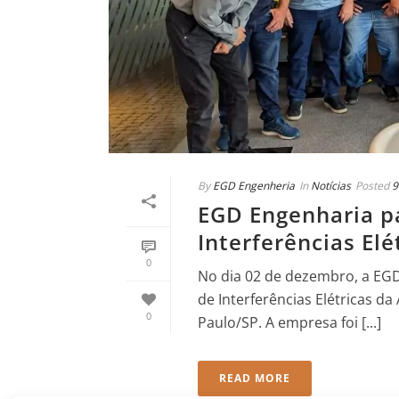
By
EGD Engenheria
In
Notícias
Posted
9
EGD Engenharia pa
Interferências El
0
No dia 02 de dezembro, a EGD
de Interferências Elétricas d
0
Paulo/SP. A empresa foi [...]
READ MORE