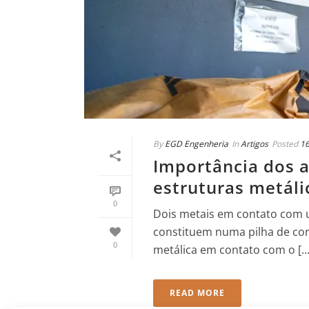
By
EGD Engenheria
In
Artigos
Posted
16
Importância dos 
estruturas metál
0
Dois metais em contato com um
constituem numa pilha de cor
0
metálica em contato com o [...
READ MORE