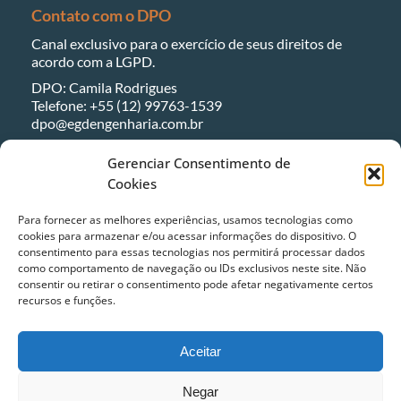
Contato com o DPO
Canal exclusivo para o exercício de seus direitos de
acordo com a LGPD.
DPO: Camila Rodrigues
Telefone: +55 (12) 99763-1539
dpo@egdengenharia.com.br
Gerenciar Consentimento de
Ouvidoria e Canal de Denúncias
Cookies
ouvidoria@egdengenharia.com.br
Para fornecer as melhores experiências, usamos tecnologias como
Entre em Contato
cookies para armazenar e/ou acessar informações do dispositivo. O
consentimento para essas tecnologias nos permitirá processar dados
Conheça as soluções que podem aumentar a segurança
como comportamento de navegação ou IDs exclusivos neste site. Não
operacional e reduzir o custo de manutenção dos seus
consentir ou retirar o consentimento pode afetar negativamente certos
ativos.
recursos e funções.
CONTATO
Aceitar
Negar