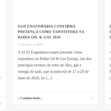
EGD ENGENHARIA CONFIRMA
PRESENÇA COMO EXPOSITORA NA
BAHIA OIL & GAS 2026
17 de março de 2026
1
A EGD Engenharia estará presente como
a
expositora na Bahia Oil & Gas Energy, um dos
principais eventos do setor de óleo, gás e
i
energia do país, que acontecerá de 27 a 29 de
a
maio de 2026, no [...]
Continue lendo...
0
0