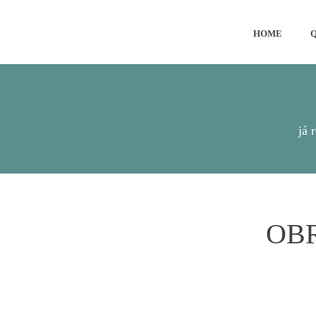
HOME
já 
OBR